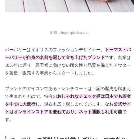
出典：
https://pixabay.com
バーバリーはイギリスのファッションデザイナー、
トーマス・バ
ーバリーが自身の名前を冠して立ち上げたブランド
です。創業は
1856年に遡り、悪天候に負けない耐久性と品質を備えたアウター
を製造・販売する事業からスタートしました。
ブランドのアイコンであるトレンチコートは上記の歴史を踏まえ
て生まれたもので、特有の
おしゃれなチェック柄は日本でも若者
を中心に大流行
し、現在も広く親しまれています。なお
公式サイ
トはオンラインストアを兼ねており、ネット通販も利用可能
で
す。