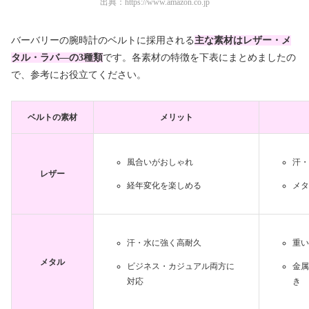
出典：
https://www.amazon.co.jp
バーバリーの腕時計のベルトに採用される
主な素材は
レザー・メ
タル・ラバ―の3種類
です。各素材の特徴を下表にまとめましたの
で、参考にお役立てください。
ベルトの素材
メリット
風合いがおしゃれ
汗・
レザー
経年変化を楽しめる
メタ
汗・水に強く高耐久
重い
メタル
ビジネス・カジュアル両方に
金属
対応
き