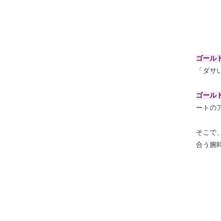
ゴール
「ダサ
ゴール
ートの
そこで
合う腕