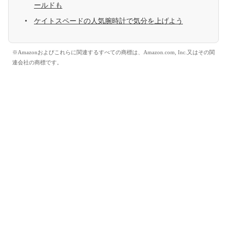
ールドも
ケイトスペードの人気腕時計で気分を上げよう
※Amazonおよびこれらに関連するすべての商標は、Amazon.com, Inc.又はその関
連会社の商標です。