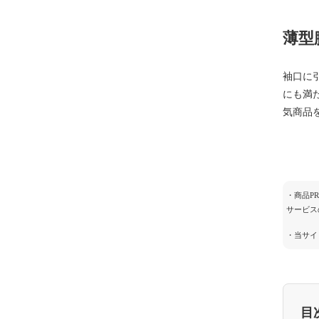
薄型
袖口に
にも満
気商品
・商品P
サービス
・当サイ
目