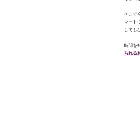
そこで
マート
しても
時間を
られる