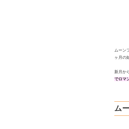
ムーン
ヶ月の
新月か
でロマ
ム