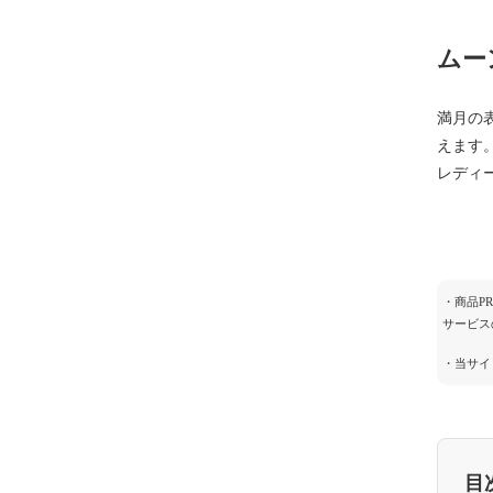
ムー
満月の
えます
レディ
・商品P
サービス
・当サイ
目