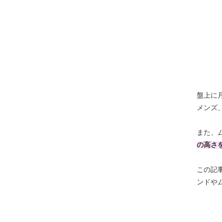
盤上に
メンズ
また、
の高さ
この記
ンドや