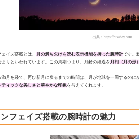
出典：
https://pixabay.com
フェイズ搭載とは、
月の満ち欠けを読む
表示機能を持った腕時計
です
。
始まりといわれています。
この周期つまり、月齢の経過を
月相
（月の形
ら満月を経て、再び新月に戻るまでの時間は、月が地球を一周するのに
ンティック
な美しさと
華やかな印象
を与えてくれます。
ーンフェイズ搭載の腕時計の魅力